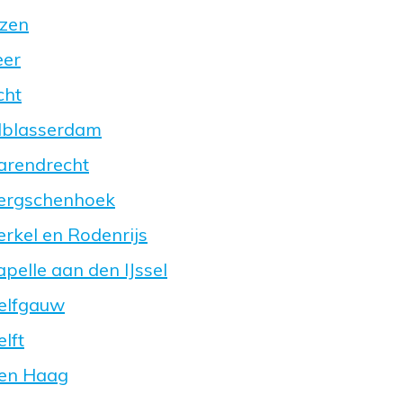
izen
eer
cht
Alblasserdam
arendrecht
Bergschenhoek
erkel en Rodenrijs
pelle aan den IJssel
Delfgauw
lft
Den Haag