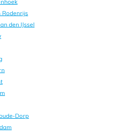
enhoek
n Rodenrijs
an den IJssel
w
g
rn
t
em
woude-Dorp
sdam