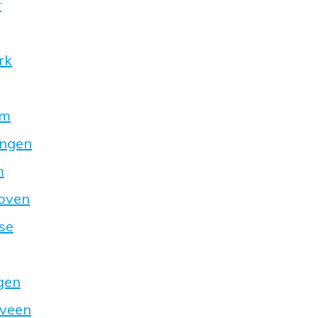
r
rk
am
ingen
m
hoven
se
gen
xveen