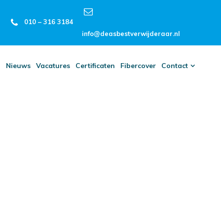
010 – 316 3184
info@deasbestverwijderaar.nl
n
Nieuws
Vacatures
Certificaten
Fibercover
Contact