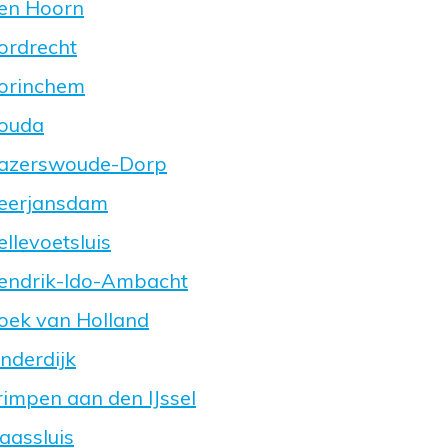
Den Hoorn
ordrecht
Gorinchem
Gouda
 Hazerswoude-Dorp
Heerjansdam
llevoetsluis
Hendrik-Ido-Ambacht
Hoek van Holland
nderdijk
rimpen aan den IJssel
aassluis