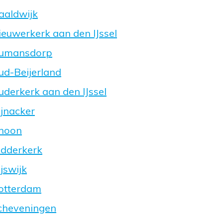
aaldwijk
ieuwerkerk aan den IJssel
 Numansdorp
ud-Beijerland
uderkerk aan den IJssel
ijnacker
Rhoon
idderkerk
jswijk
Rotterdam
Scheveningen