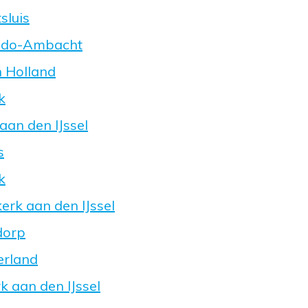
sluis
-Ido-Ambacht
n Holland
k
aan den IJssel
s
k
erk aan den IJssel
dorp
erland
k aan den IJssel