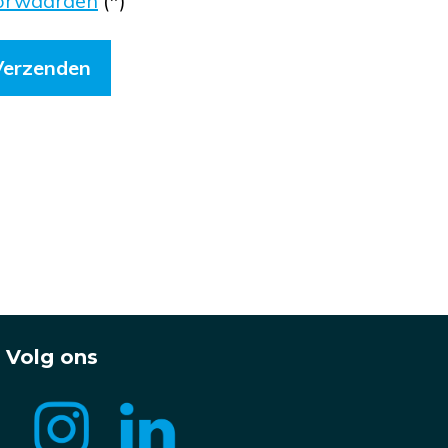
orwaarden
(*)
Volg ons