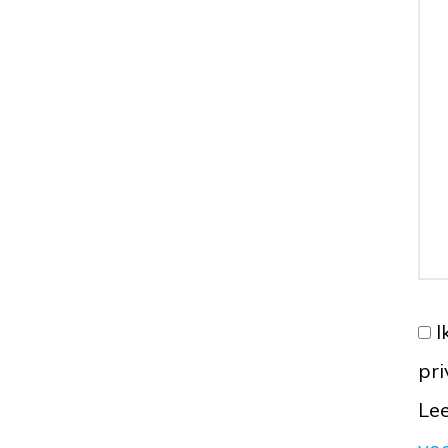
I
pr
Lee