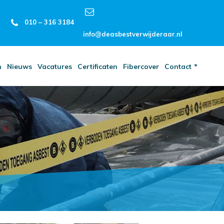
010 – 316 3184
info@deasbestverwijderaar.nl
n
Nieuws
Vacatures
Certificaten
Fibercover
Contact