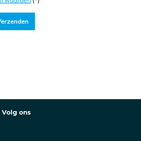
orwaarden
(*)
Volg ons