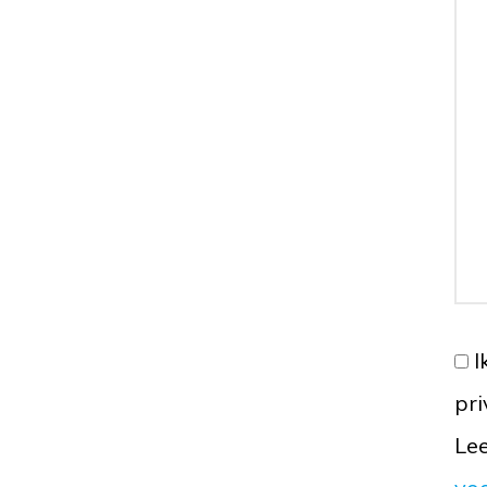
I
pr
Lee