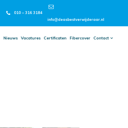
010 – 316 3184
info@deasbestverwijderaar.nl
n
Nieuws
Vacatures
Certificaten
Fibercover
Contact