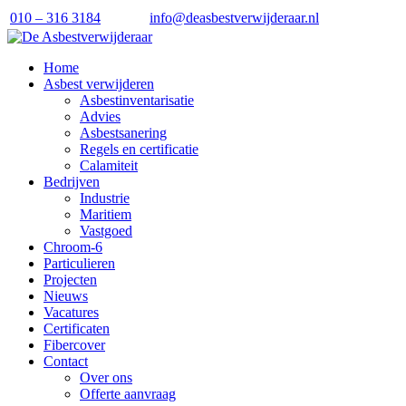
010 – 316 3184
info@deasbestverwijderaar.nl
Home
Asbest verwijderen
Asbestinventarisatie
Advies
Asbestsanering
Regels en certificatie
Calamiteit
Bedrijven
Industrie
Maritiem
Vastgoed
Chroom-6
Particulieren
Projecten
Nieuws
Vacatures
Certificaten
Fibercover
Contact
Over ons
Offerte aanvraag