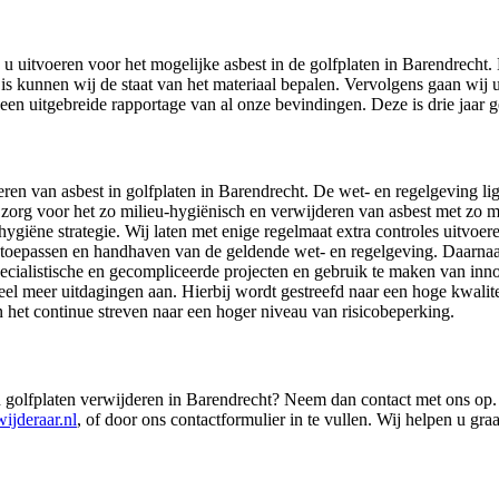
 u uitvoeren voor het mogelijke asbest in de golfplaten in Barendrecht.
val is kunnen wij de staat van het materiaal bepalen. Vervolgens gaan wi
 een uitgebreide rapportage van al onze bevindingen. Deze is drie jaar g
deren van asbest in golfplaten in Barendrecht. De wet- en regelgeving li
 zorg voor het zo milieu-hygiënisch en verwijderen van asbest met zo mi
ygiëne strategie. Wij laten met enige regelmaat extra controles uitvo
 toepassen en handhaven van de geldende wet- en regelgeving. Daarnaa
ecialistische en gecompliceerde projecten en gebruik te maken van inn
eel meer uitdagingen aan. Hierbij wordt gestreefd naar een hoge kwalite
 het continue streven naar een hoger niveau van risicobeperking.
in golfplaten verwijderen in Barendrecht? Neem dan contact met ons op. 
ijderaar.nl
, of door ons contactformulier in te vullen. Wij helpen u gra