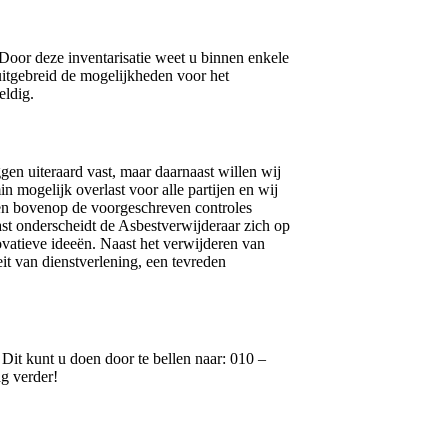
 Door deze inventarisatie weet u binnen enkele
j uitgebreid de mogelijkheden voor het
eldig.
ggen uiteraard vast, maar daarnaast willen wij
n mogelijk overlast voor alle partijen en wij
eren bovenop de voorgeschreven controles
st onderscheidt de Asbestverwijderaar zich op
ovatieve ideeën. Naast het verwijderen van
it van dienstverlening, een tevreden
Dit kunt u doen door te bellen naar: 010 –
ag verder!