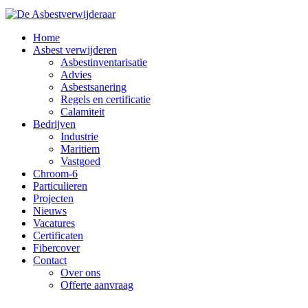
Home
Asbest verwijderen
Asbestinventarisatie
Advies
Asbestsanering
Regels en certificatie
Calamiteit
Bedrijven
Industrie
Maritiem
Vastgoed
Chroom-6
Particulieren
Projecten
Nieuws
Vacatures
Certificaten
Fibercover
Contact
Over ons
Offerte aanvraag