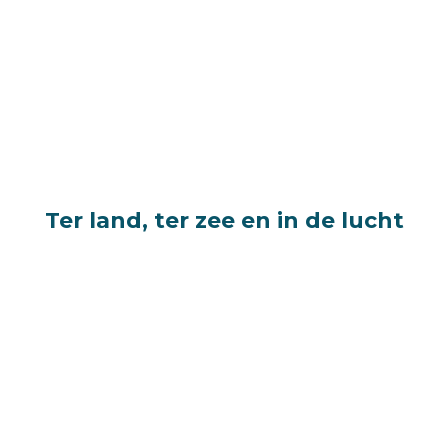
Ter land, ter zee en in de lucht
Ter land, ter zee en in de lucht