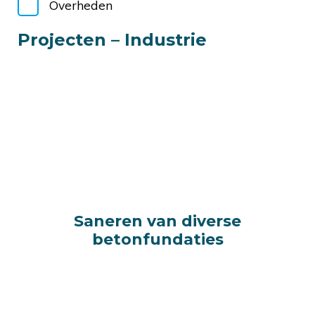
Overheden
Projecten – Industrie
Saneren van diverse
Saneren van diverse
betonfundaties
betonfundaties