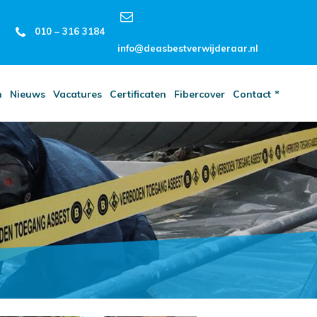
010 – 316 3184
info@deasbestverwijderaar.nl
n
Nieuws
Vacatures
Certificaten
Fibercover
Contact