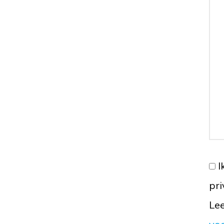
I
pr
Lee