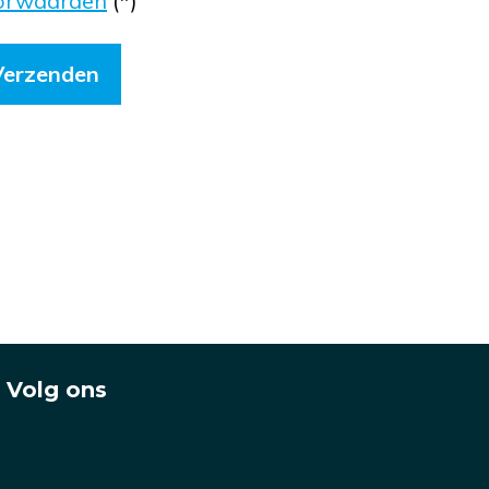
orwaarden
(*)
Volg ons