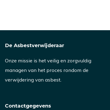
heb
netjes
te
gehad
en vlot
van
met de
gewerkt
me
asbestverwijderaar
voor
die
ben ik
een
wet
De Asbestverwijderaar
positief
mooie
wa
over
prijs. Ik
ze
Onze missie is het veilig en zorgvuldig
het
ben
me
bedrijf.
helemaal
bez
managen van het proces rondom de
Krijg
blij.
zijn.
verwijdering van asbest.
snel
Zee
contact
vak
en
geh
Contactgegevens
reactie
en