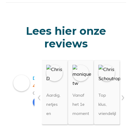
Lees hier onze
reviews
Chris D
monique tw
Chris
06:29 23 Jul 26
15:14 09 Jul 26
10:59 2
De Asbestverwijderaar B.V.
4.8
‹
›
Gebaseerd op 26 beoordelingen
Aardig,
Vanaf
Top
Een
Recensie schrijven
netjes
het 1e
klus,
sne
en
moment
vriendelijke
een
efficiënt
dat ik
service.
zee
contact
Goed,
pro