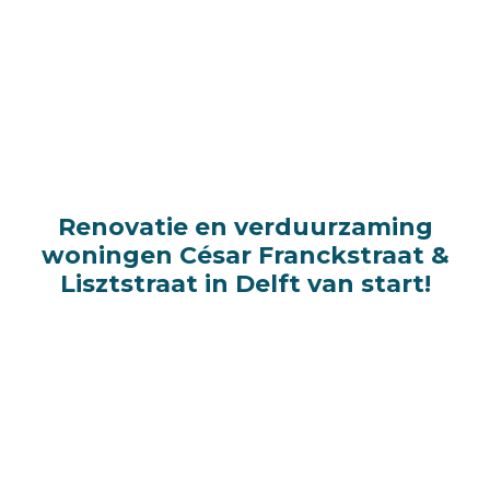
Renovatie en verduurzaming
Renovatie en verduurzaming
woningen César Franckstraat &
woningen César Franckstraat &
Lisztstraat in Delft van start!
Lisztstraat in Delft van start!