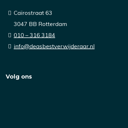
op
heb
Caïrostraat 63
vragen
uit
en
wer
3047 BB Rotterdam
word
gel
010 – 316 3184
vriendelijk
info@deasbestverwijderaar.nl
te
woord
gestaan
en
Volg ons
denken
mee
aan
oplossingen.
De