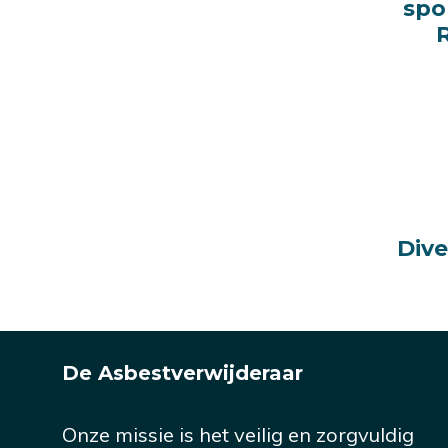
spo
spo
Dive
Dive
De Asbestverwijderaar
Onze missie is het veilig en zorgvuldig