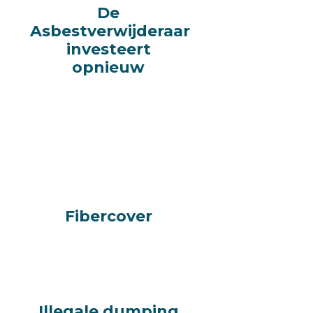
De
De
Asbestverwijderaar
Asbestverwijderaar
investeert
investeert
opnieuw
opnieuw
Fibercover
Fibercover
Illegale dumping
Illegale dumping