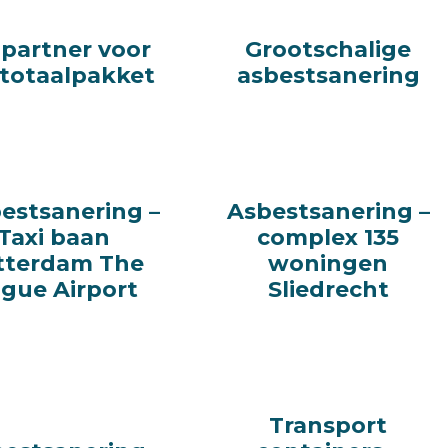
partner voor
partner voor
Grootschalige
Grootschalige
 totaalpakket
 totaalpakket
asbestsanering
asbestsanering
estsanering –
estsanering –
Asbestsanering –
Asbestsanering –
Taxi baan
Taxi baan
complex 135
complex 135
tterdam The
tterdam The
woningen
woningen
gue Airport
gue Airport
Sliedrecht
Sliedrecht
Transport
Transport