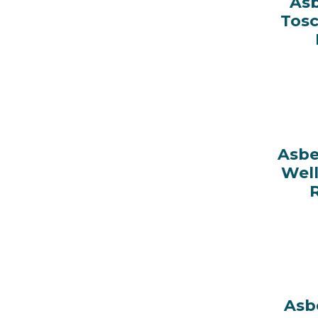
As
As
Tosc
Tosc
Asbe
Asbe
Well
Well
Asb
Asb