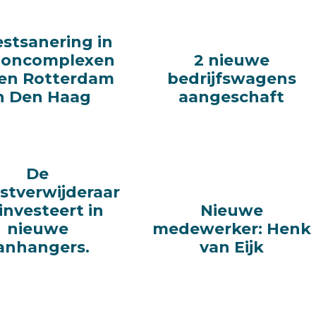
stsanering in
stsanering in
ooncomplexen
ooncomplexen
2 nieuwe
2 nieuwe
en Rotterdam
en Rotterdam
bedrijfswagens
bedrijfswagens
n Den Haag
n Den Haag
aangeschaft
aangeschaft
De
De
stverwijderaar
stverwijderaar
investeert in
investeert in
Nieuwe
Nieuwe
nieuwe
nieuwe
medewerker: Henk
medewerker: Henk
anhangers.
anhangers.
van Eijk
van Eijk