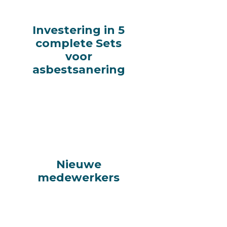
Investering in 5
Investering in 5
complete Sets
complete Sets
voor
voor
asbestsanering
asbestsanering
Nieuwe
Nieuwe
medewerkers
medewerkers