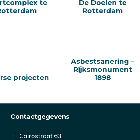
rtcomplex te
rtcomplex te
De Doelen te
De Doelen te
Rotterdam
Rotterdam
Rotterdam
Rotterdam
Asbestsanering –
Asbestsanering –
Rijksmonument
Rijksmonument
rse projecten
rse projecten
1898
1898
Contactgegevens
Caïrostraat 63