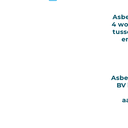
Asbe
Asbe
4 w
4 w
tuss
tuss
e
e
Asbe
Asbe
BV 
BV 
a
a