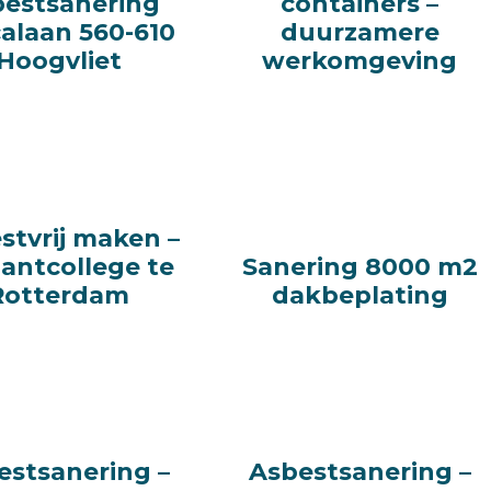
bestsanering
bestsanering
containers –
containers –
alaan 560-610
alaan 560-610
duurzamere
duurzamere
Hoogvliet
Hoogvliet
werkomgeving
werkomgeving
stvrij maken –
stvrij maken –
antcollege te
antcollege te
Sanering 8000 m2
Sanering 8000 m2
Rotterdam
Rotterdam
dakbeplating
dakbeplating
estsanering –
estsanering –
Asbestsanering –
Asbestsanering –