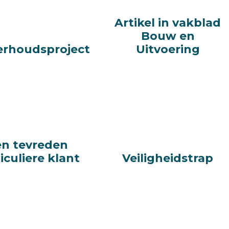
Artikel in vakblad
Artikel in vakblad
Bouw en
Bouw en
rhoudsproject
rhoudsproject
Uitvoering
Uitvoering
en tevreden
en tevreden
iculiere klant
iculiere klant
Veiligheidstrap
Veiligheidstrap