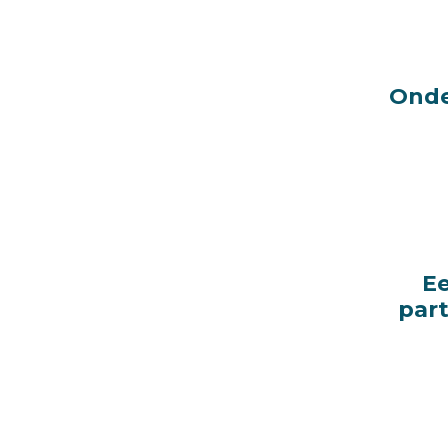
Onde
Onde
E
E
part
part