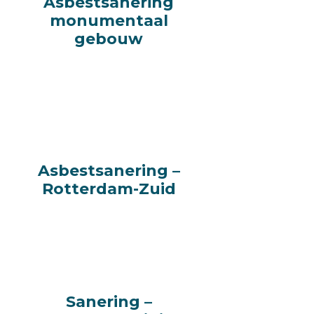
Asbestsanering
Asbestsanering
monumentaal
monumentaal
gebouw
gebouw
Asbestsanering –
Asbestsanering –
Rotterdam-Zuid
Rotterdam-Zuid
Sanering –
Sanering –