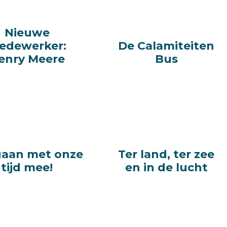
Nieuwe
Nieuwe
edewerker:
edewerker:
De Calamiteiten
De Calamiteiten
enry Meere
enry Meere
Bus
Bus
aan met onze
aan met onze
Ter land, ter zee
Ter land, ter zee
tijd mee!
tijd mee!
en in de lucht
en in de lucht