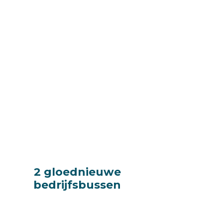
2 gloednieuwe
2 gloednieuwe
bedrijfsbussen
bedrijfsbussen