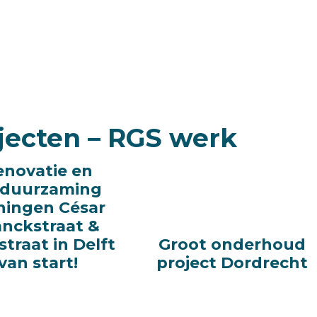
jecten – RGS werk
enovatie en
enovatie en
rduurzaming
rduurzaming
ingen César
ingen César
anckstraat &
anckstraat &
straat in Delft
straat in Delft
Groot onderhoud
Groot onderhoud
van start!
van start!
project Dordrecht
project Dordrecht