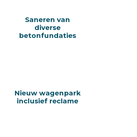
Saneren van
Saneren van
diverse
diverse
betonfundaties
betonfundaties
Nieuw wagenpark
Nieuw wagenpark
inclusief reclame
inclusief reclame