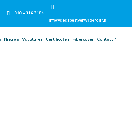
010 – 316 3184
info@deasbestverwijderaar.nl
n
Nieuws
Vacatures
Certificaten
Fibercover
Contact