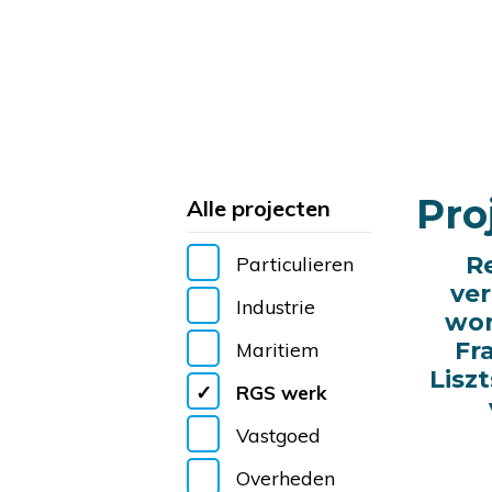
Pro
Alle projecten
R
R
Particulieren
ve
ve
Industrie
won
won
Fr
Fr
Maritiem
Liszt
Liszt
RGS werk
Vastgoed
Overheden