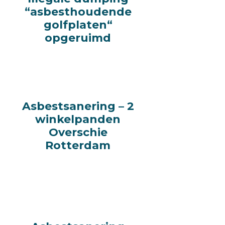
“asbesthoudende
“asbesthoudende
golfplaten“
golfplaten“
opgeruimd
opgeruimd
Asbestsanering – 2
Asbestsanering – 2
winkelpanden
winkelpanden
Overschie
Overschie
Rotterdam
Rotterdam