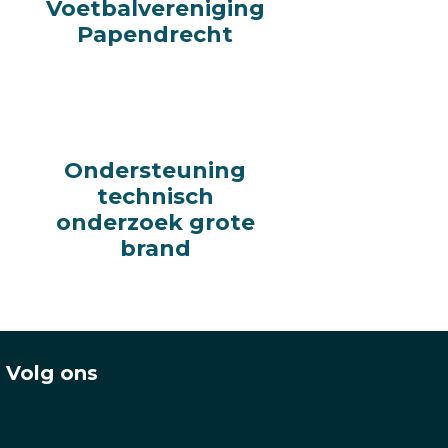
Voetbalvereniging
Voetbalvereniging
Papendrecht
Papendrecht
Ondersteuning
Ondersteuning
technisch
technisch
onderzoek grote
onderzoek grote
brand
brand
Volg ons