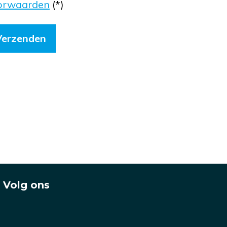
orwaarden
(*)
Volg ons