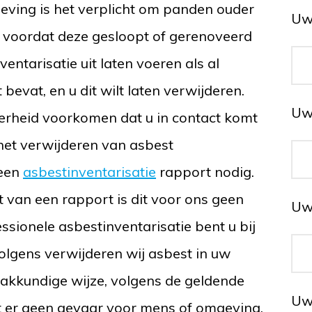
ving is het verplicht om panden ouder
Uw
n voordat deze gesloopt of gerenoveerd
ntarisatie uit laten voeren als al
evat, en u dit wilt laten verwijderen.
Uw
erheid voorkomen dat u in contact komt
 het verwijderen van asbest
 een
asbestinventarisatie
rapport nodig.
nt van een rapport is dit voor ons geen
Uw
sionele asbestinventarisatie bent u bij
volgens verwijderen wij asbest in uw
akkundige wijze, volgens de geldende
Uw
t er geen gevaar voor mens of omgeving.