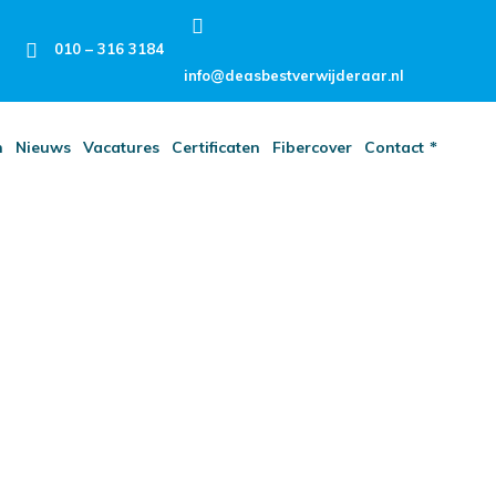
010 – 316 3184
info@deasbestverwijderaar.nl
n
Nieuws
Vacatures
Certificaten
Fibercover
Contact