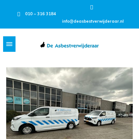
010 – 316 3184
info@deasbestverwijderaar.nl